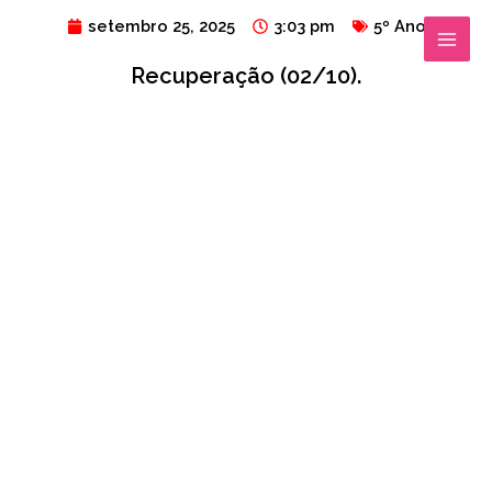
Ir
MAIN
setembro 25, 2025
3:03 pm
5º Ano
para
MENU
Recuperação (02/10).
o
conteúdo