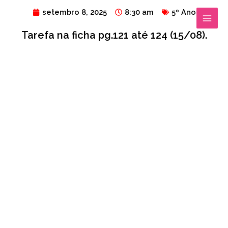
Ir
MAIN
setembro 8, 2025
8:30 am
5º Ano
para
MENU
Tarefa na ficha pg.121 até 124 (15/08).
o
conteúdo