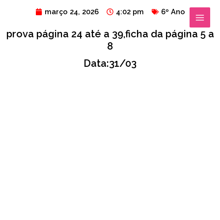
Ir
MAIN
março 24, 2026
4:02 pm
6º Ano
para
MENU
prova página 24 até a 39,ficha da página 5 a
o
8
conteúdo
Data:31/03