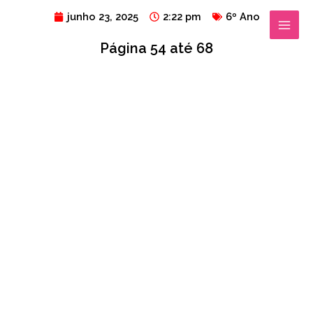
Ir
MAIN
junho 23, 2025
2:22 pm
6º Ano
para
MENU
Página 54 até 68
o
conteúdo