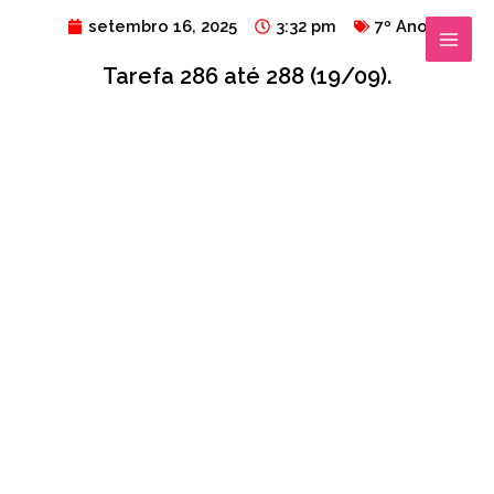
Ir
MAIN
setembro 16, 2025
3:32 pm
7º Ano
para
MENU
Tarefa 286 até 288 (19/09).
o
conteúdo