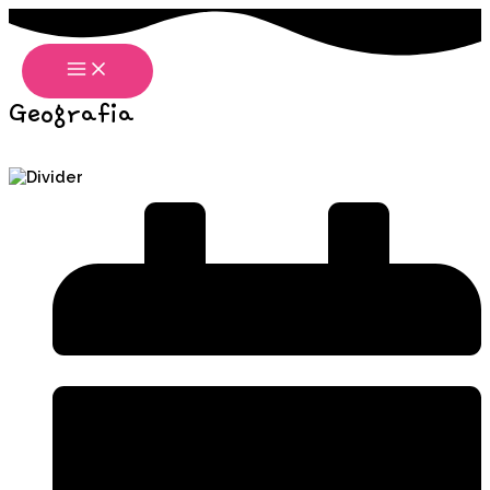
Ir
Scroll
MAIN
para
Up
MENU
o
conteúdo
Geografia