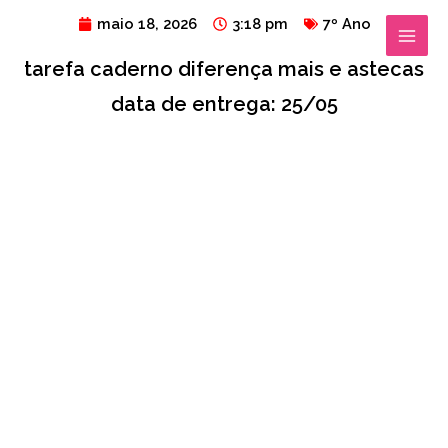
Ir
MAIN
maio 18, 2026
3:18 pm
7º Ano
para
MENU
tarefa caderno diferença mais e astecas
o
conteúdo
data de entrega: 25/05