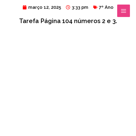
Ir
MAIN
março 12, 2025
3:33 pm
7º Ano
para
MENU
Tarefa Página 104 números 2 e 3.
o
conteúdo