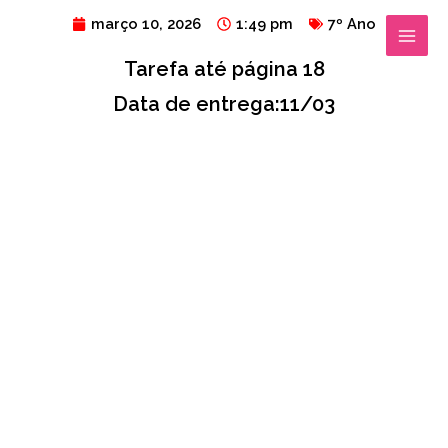
Ir
MAIN
março 10, 2026
1:49 pm
7º Ano
para
MENU
Tarefa até página 18
o
conteúdo
Data de entrega:11/03