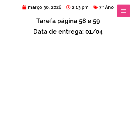
Ir
MAIN
março 30, 2026
2:13 pm
7º Ano
para
MENU
Tarefa página 58 e 59
o
conteúdo
Data de entrega: 01/04