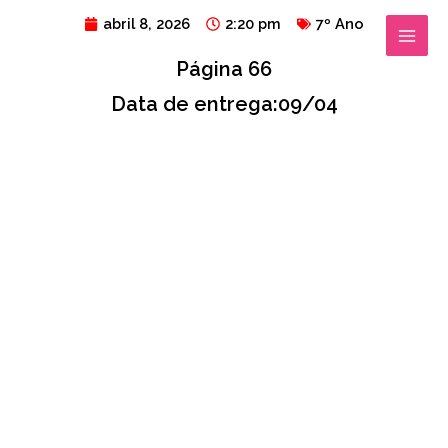
Ir
MAIN
abril 8, 2026
2:20 pm
7º Ano
para
MENU
Página 66
o
conteúdo
Data de entrega:09/04