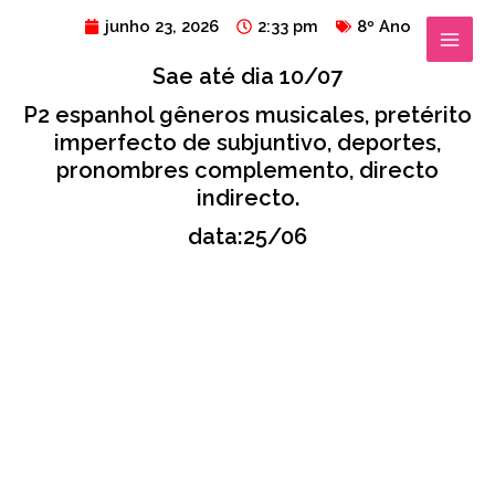
Ir
MAIN
junho 23, 2026
2:33 pm
8º Ano
para
MENU
Sae até dia 10/07
o
conteúdo
P2 espanhol gêneros musicales, pretérito
imperfecto de subjuntivo, deportes,
pronombres complemento, directo
indirecto.
data:25/06