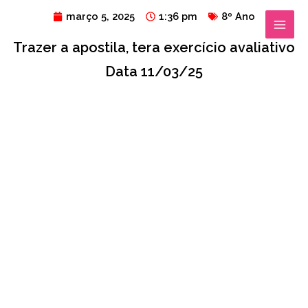
Ir
MAIN
março 5, 2025
1:36 pm
8º Ano
para
MENU
Trazer a apostila, tera exercício avaliativo
o
conteúdo
Data 11/03/25