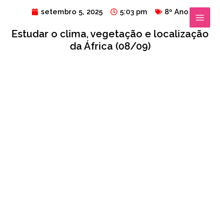
Ir
MAIN
setembro 5, 2025
5:03 pm
8º Ano
para
MENU
Estudar o clima, vegetação e localização
o
da África (08/09)
conteúdo