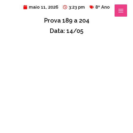
Ir
MAIN
maio 11, 2026
3:23 pm
8º Ano
para
MENU
Prova 189 a 204
o
conteúdo
Data: 14/05