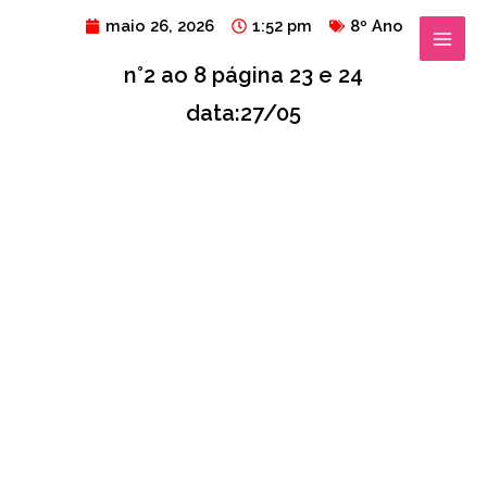
Ir
MAIN
maio 26, 2026
1:52 pm
8º Ano
para
MENU
n°2 ao 8 página 23 e 24
o
conteúdo
data:27/05