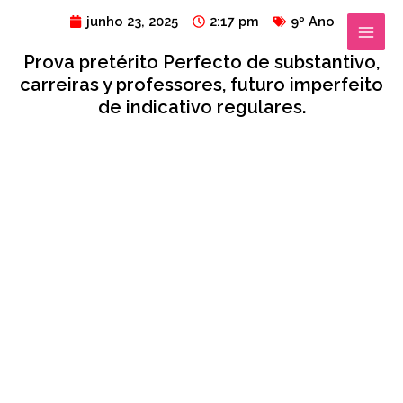
Ir
MAIN
junho 23, 2025
2:17 pm
9º Ano
para
MENU
Prova pretérito Perfecto de substantivo,
o
carreiras y professores, futuro imperfeito
conteúdo
de indicativo regulares.