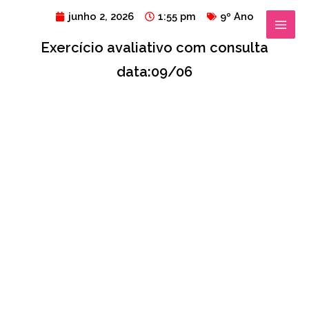
Ir
MAIN
junho 2, 2026
1:55 pm
9º Ano
para
MENU
Exercício avaliativo com consulta
o
conteúdo
data:09/06