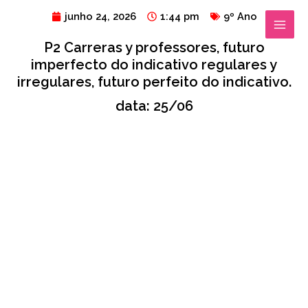
Ir
MAIN
junho 24, 2026
1:44 pm
9º Ano
para
MENU
P2 Carreras y professores, futuro
o
imperfecto do indicativo regulares y
conteúdo
irregulares, futuro perfeito do indicativo.
data: 25/06