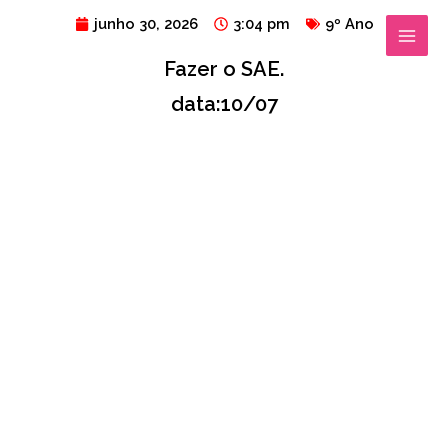
Ir
MAIN
junho 30, 2026
3:04 pm
9º Ano
para
MENU
Fazer o SAE.
o
conteúdo
data:10/07