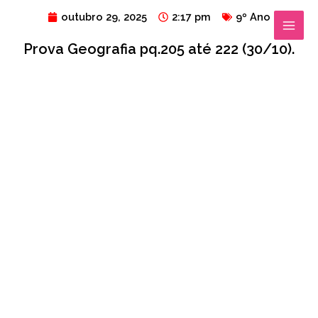
Ir
MAIN
outubro 29, 2025
2:17 pm
9º Ano
para
MENU
Prova Geografia pq.205 até 222 (30/10).
o
conteúdo