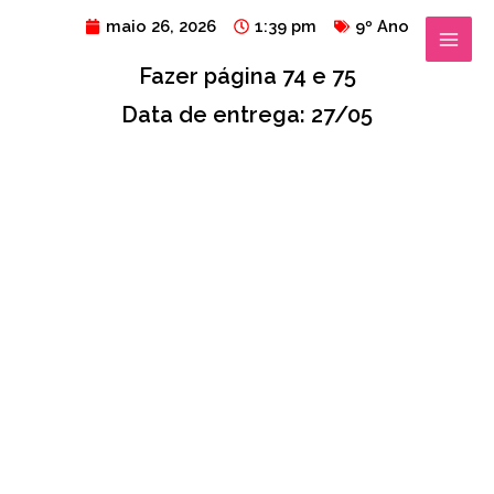
Ir
MAIN
maio 26, 2026
1:39 pm
9º Ano
para
MENU
Fazer página 74 e 75
o
conteúdo
Data de entrega: 27/05