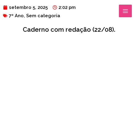
Ir
MAIN
setembro 5, 2025
2:02 pm
para
7º Ano
,
Sem categoria
MENU
o
Caderno com redação (22/08).
conteúdo