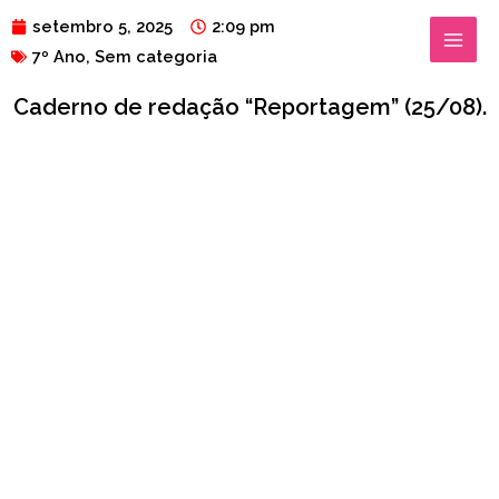
Ir
MAIN
setembro 5, 2025
2:09 pm
para
7º Ano
,
Sem categoria
MENU
o
Caderno de redação “Reportagem” (25/08).
conteúdo